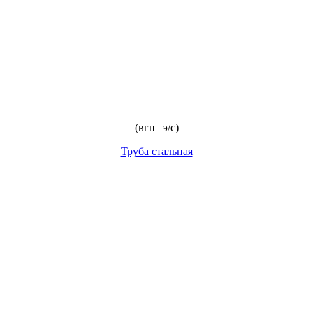
(вгп | э/с)
Труба стальная