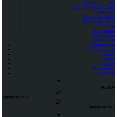
Плазменная резка
Гидроабразивная резка
Резка газом
Резка лентопилом
Рубка гильотиной
Сверление
Фрезеровка
Гибка металла
Цинкование
Производство
Цены и наличие
Статьи
Отзывы
Галерея
О компании
Контакты
МЕНЮ
Заявка онлайн
Заявка онлайн