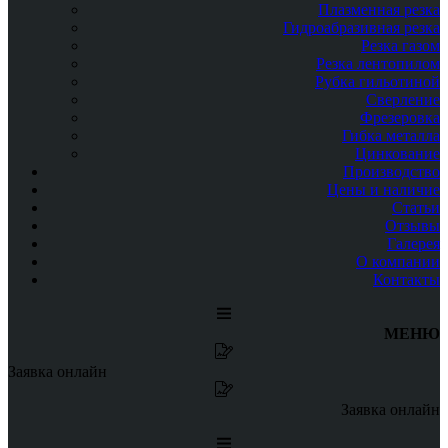
Плазменная резка
Гидроабразивная резка
Резка газом
Резка лентопилом
Рубка гильотиной
Сверление
Фрезеровка
Гибка металла
Цинкование
Производство
Цены и наличие
Статьи
Отзывы
Галерея
О компании
Контакты
МЕНЮ
Заявка онлайн
Заявка онлайн