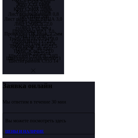
Круг Ст20 20мм
Круг Ст3 14мм
Круг Ст35 16мм
Круг Ст40Х 18мм.
Круг Ст45 10мм
Лист оцинкованный 0,8
Лист ПВЛ 506
Лист рифл ЧЕЧЕВИЦА 3,0
Лист ст08пс 0,7
Лист Ст09Г2С 2,0
Лист Ст3 1,5
Полоса Ст3 20*4
Проволока ВР-1 3,0
Проволока ОК отож. 1,2мм
Сетка 100*100 *5
Труба БШ ст20 194*8,0
Труба ВГП 15 *2,8
Труба ВГПоц 15*2,8
Труба проф 15 *15*1,5
Труба ЭС 48 *3,0
Труба ЭСоц 57*3,0
Уголок 25*25*4
Швеллер Ст09Г2С 10П
Швеллер гнутый 80*60*3
Шестигранник Ст35 14
Заявка онлайн
Мы ответим в течение 30 мин
Вы можете посмотреть здесь
ЦЕНЫ И НАЛИЧИЕ