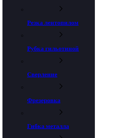
Резка лентопилом
Рубка гильотиной
Сверление
Фрезеровка
Гибка металла