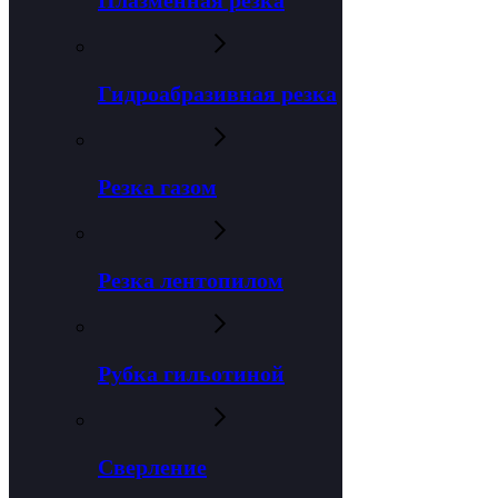
Плазменная резка
Гидроабразивная резка
Резка газом
Резка лентопилом
Рубка гильотиной
Сверление