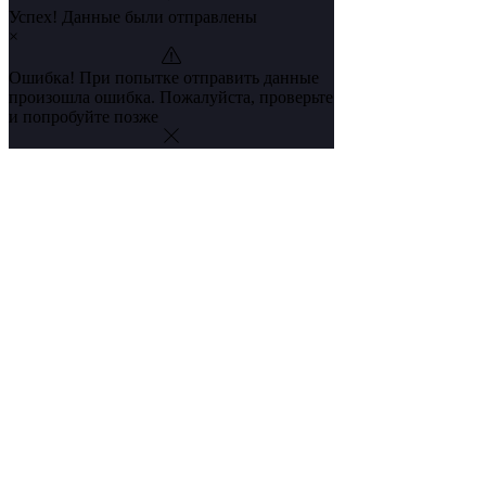
Успех! Данные были отправлены
×
Ошибка! При попытке отправить данные
произошла ошибка. Пожалуйста, проверьте
и попробуйте позже