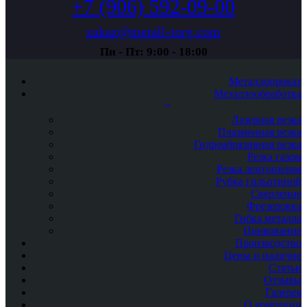
+7 (906) 592-09-00
zakaz@metall-torg.com
Пн - Пт: 9:00 - 18:00
Металлопрокат
Металлообработка
Лазерная резка
Плазменная резка
Гидроабразивная резка
Резка газом
Резка лентопилом
Рубка гильотиной
Сверление
Фрезеровка
Гибка металла
Цинкование
Производство
Цены и наличие
Статьи
Отзывы
Галерея
О компании