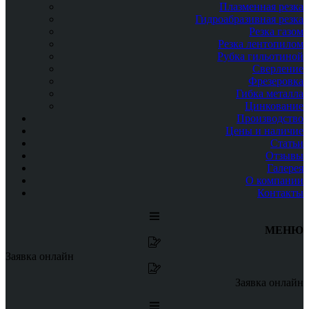
Плазменная резка
Гидроабразивная резка
Резка газом
Резка лентопилом
Рубка гильотиной
Сверление
Фрезеровка
Гибка металла
Цинкование
Производство
Цены и наличие
Статьи
Отзывы
Галерея
О компании
Контакты
МЕНЮ
Заявка онлайн
Заявка онлайн