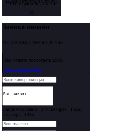
Швеллер гнутый 80*60*3
Шестигранник Ст35 14
Заявка онлайн
Мы ответим в течение 30 мин
Вы можете посмотреть здесь
ЦЕНЫ И НАЛИЧИЕ
Например: Балки - 24м; квадрат - 150м;
арматура - 102м