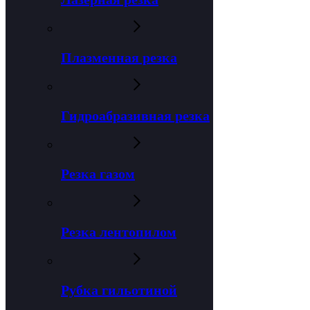
Плазменная резка
Гидроабразивная резка
Резка газом
Резка лентопилом
Рубка гильотиной